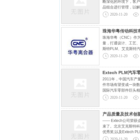
断深化的环境下，客户
品组合进行管理，以解
伐，无法预测并提供能
2020-11-20
珠海华粤传动科技有限
珠海华粤（CNC）作
量，打通设计、工艺、
斯特PLM、艾克斯特
流程等PLM模块的建
2020-11-20
Extech PLM
2011年，中国汽车
件市场有望变成一块数
国际汽车零部件巨头相
家指出：无论是立足国
2020-11-20
产品质量及技术创新
—— Extech公
束了。北京艾克斯特科
优秀奖;以及Extec
业信息化服务商的领军
2020-11-20